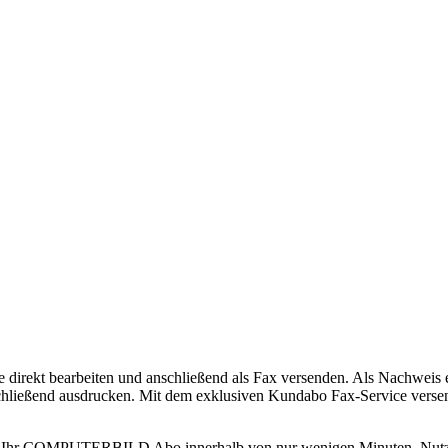
 direkt bearbeiten und anschließend als Fax versenden. Als Nachweis e
chließend ausdrucken. Mit dem exklusiven Kundabo Fax-Service versen
uem Ihr COMPUTERBILD Abo innerhalb von nur wenigen Minuten. Nu