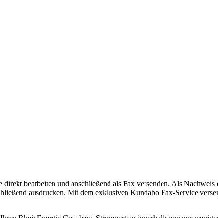
 direkt bearbeiten und anschließend als Fax versenden. Als Nachweis e
chließend ausdrucken. Mit dem exklusiven Kundabo Fax-Service versen
Ihren RheinEnergie Gas- bzw. Stromvertrag innerhalb von nur wenigen